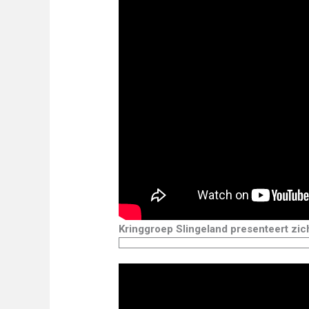
Kringgroep Slingeland presenteert zic